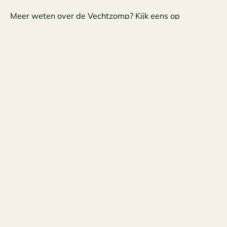
Meer weten over de Vechtzomp? Kijk eens op
Ommervechtzomp.nl
Tags
SMO