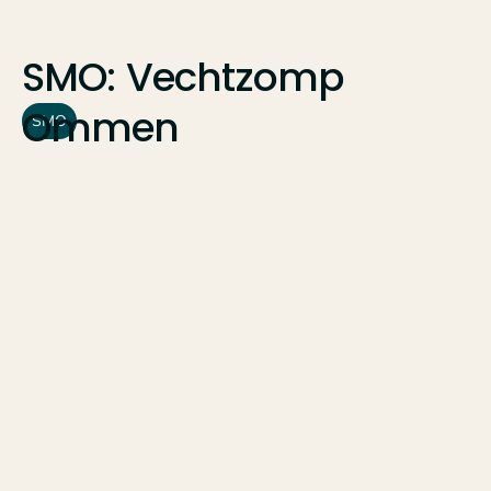
SMO:
Vechtzomp
Ommen
SMO