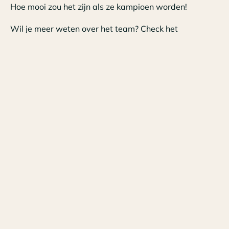
Hoe mooi zou het zijn als ze kampioen worden!
Wil je meer weten over het team? Check het
Nederlands gehandicapten handbalteam
en ontdek
hoe zij van hun beperking mogelijkheden maken.
Tags
SMO