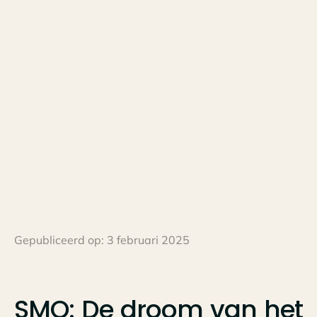
Gepubliceerd op:
3 februari 2025
SMO:
De
droom
van
het