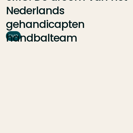
Nederlands
gehandicapten
handbalteam
SMO