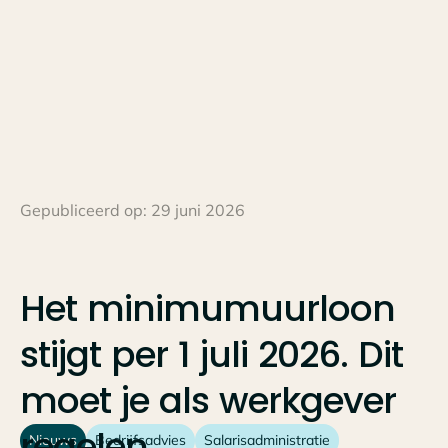
Gepubliceerd op:
29 juni 2026
Het
minimumuurloon
stijgt
per
1
juli
2026.
Dit
moet
je
als
werkgever
regelen.
Nieuws
Bedrijfsadvies
Salarisadministratie