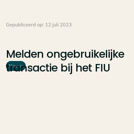
Gepubliceerd op:
12 juli 2023
Melden
ongebruikelijke
transactie
bij
het
FIU
Nieuws