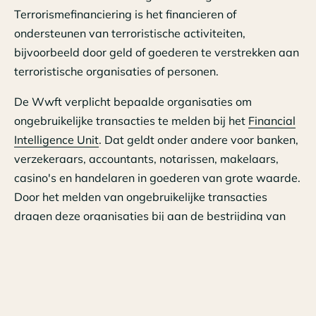
Terrorismefinanciering is het financieren of
ondersteunen van terroristische activiteiten,
bijvoorbeeld door geld of goederen te verstrekken aan
terroristische organisaties of personen.
De Wwft verplicht bepaalde organisaties om
ongebruikelijke transacties te melden bij het
Financial
Intelligence Unit
. Dat geldt onder andere voor banken,
verzekeraars, accountants, notarissen, makelaars,
casino's en handelaren in goederen van grote waarde.
Door het melden van ongebruikelijke transacties
dragen deze organisaties bij aan de bestrijding van
financieel-economische criminaliteit.
De Wwft geeft een aantal indicatoren voor
ongebruikelijke transacties, zoals een hoog bedrag,
een contante betaling, een verband met een risicoland