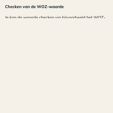
Checken van de WOZ-waarde
Je kan de waarde checken via bijvoorbeeld het WOZ-
waardeloket of de koopsominformatie van het
Kadaster.
1. Via het WOZ-waardeloket kun je gratis de WOZ-
waarde van je woning en andere woningen opvragen.
De waarde van onroerende zaken (WOZ-waarde) is
voor iedereen openbaar. Ook kun je bij je gemeente
een taxatieverslag opvragen van je woning. Zo kun je
een inschatting maken of de WOZ-waarde ongeveer
klopt.
2. Met de koopsominformatie van het Kadaster kun je
tegen betaling informatie krijgen over de aankoopprijs
van een woning of woningen. Hiermee vergelijk je de