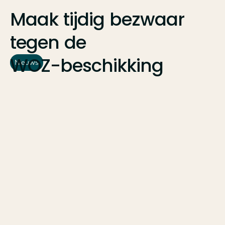
Maak
tijdig
bezwaar
tegen
de
WOZ-beschikking
Nieuws