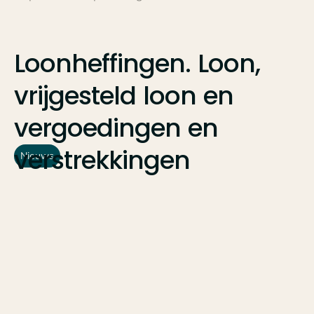
Loonheffingen.
Loon,
vrijgesteld
loon
en
vergoedingen
en
verstrekkingen
Nieuws