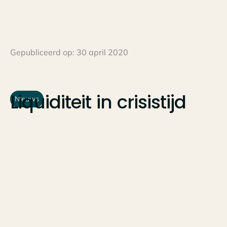
Gepubliceerd op:
30 april 2020
Liquiditeit
in
crisistijd
Nieuws