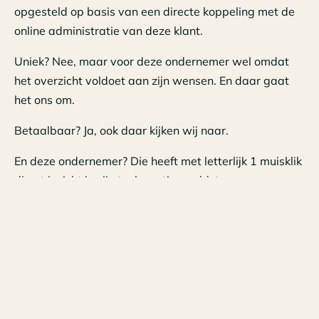
opgesteld op basis van een directe koppeling met de
online administratie van deze klant.
Uniek? Nee, maar voor deze ondernemer wel omdat
het overzicht voldoet aan zijn wensen. En daar gaat
het ons om.
Betaalbaar? Ja, ook daar kijken wij naar.
En deze ondernemer? Die heeft met letterlijk 1 muisklik
direct inzicht in zijn toekomstige geldstromen.
Wilt u weten wat voor u mogelijk is? Wij staan voor u
klaar, bel ons:
Zwolle, Jeannet Langenhof:
038 - 423 15 83
of mail naar
j.langenhof@krcvanelderen.nl
Ommen, Gert Pruim:
0529 - 46 96 00
of mail