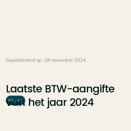
Gepubliceerd op:
28 november 2024
Laatste
BTW-aangifte
van
het
jaar
2024
Nieuws