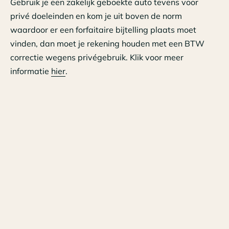
Gebruik je een zakelijk geboekte auto tevens voor
privé doeleinden en kom je uit boven de norm
waardoor er een forfaitaire bijtelling plaats moet
vinden, dan moet je rekening houden met een BTW
correctie wegens privégebruik. Klik voor meer
informatie
hier
.
Belaste en vrijgestelde omzet
Heb je zowel BTW belaste als BTW onbelaste omzet,
dan heb je waarschijnlijk kosten en inkopen voor zowel
de belaste als de vrijgestelde omzet. Bij het begin van
het jaar heb je dan mogelijk een inschatting gemaakt
van de onderlinge verhouding. Nu kun je terugkijken en
exact bepalen hoe de verdeling in werkelijkheid is en
dat kan tot een BTW correctie leiden. Doe dat in de
laatste aangifte van het jaar. Klik voor meer informatie
hier
.