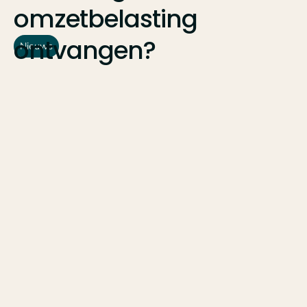
omzetbelasting
ontvangen?
Nieuws