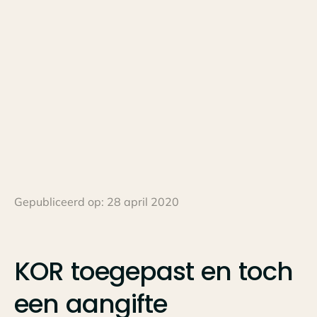
Gepubliceerd op:
28 april 2020
KOR
toegepast
en
toch
een
aangifte