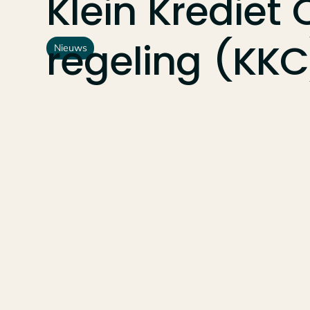
Klein
Krediet
regeling
(KKC
Nieuws