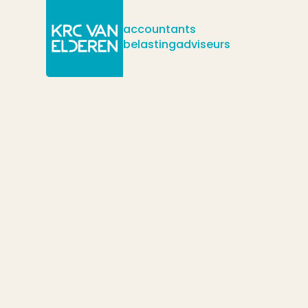
accountants
belastingadviseurs
/
/
/
Actueel
Nieuws
Klein Krediet Corona regeling (KKC)