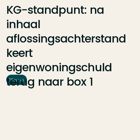
KG-standpunt:
na
inhaal
aflossingsachterstand
keert
eigenwoningschuld
terug
naar
box
1
Nieuws