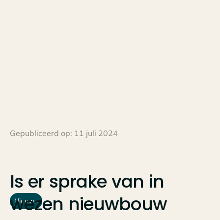
Gepubliceerd op:
11 juli 2024
Is
er
sprake
van
in
wezen
nieuwbouw
Nieuws