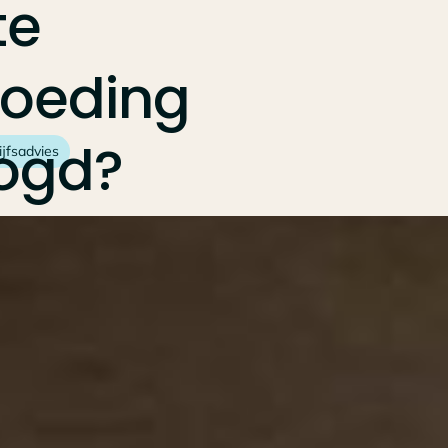
te
goeding
ogd?
ijfsadvies