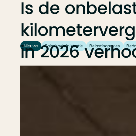
Is
de
onbelas
kilometerver
in
2026
verho
Nieuws
Salarisadministratie
Belastingadvies
Bedr