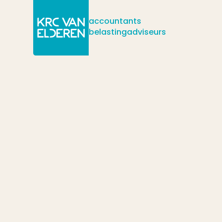
accountants
belastingadviseurs
/
/
/
Actueel
Nieuws
Is de onbelaste kilometervergoeding in 202