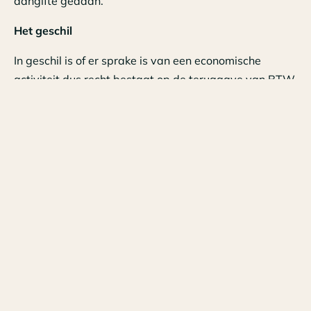
aangifte gedaan.
Het geschil
In geschil is of er sprake is van een economische
activiteit dus recht bestaat op de teruggave van BTW
van de verbouwingskosten betreffende de bergruimte,
welke ruimte zich op de zolder bevindt en als zodanig
geen zelfstandig karakter heeft.
De inspecteur stelt dat
- er geen rechtstreeks en onmiddellijk verband tussen
de bouw van de woning en de voorgenomen verhuur
van de zolderverdieping;
- de woning ook zou zijn gebouwd met zolder zonder
dat sprake zou zijn van een belaste verhuur van de
zolderverdieping.