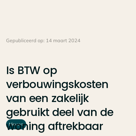
Gepubliceerd op:
14 maart 2024
Is
BTW
op
verbouwingskosten
van
een
zakelijk
gebruikt
deel
van
de
woning
aftrekbaar
Nieuws