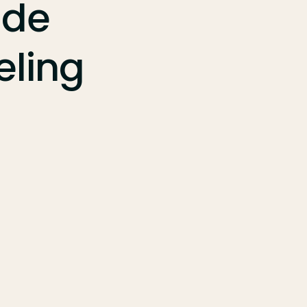
de
eling