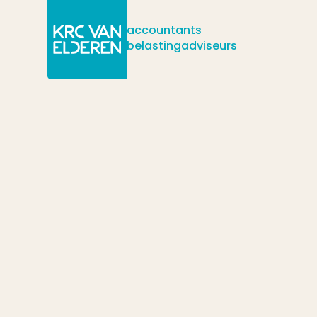
accountants
belastingadviseurs
/
/
/
Actueel
Nieuws
Innovatiebox: de forfaitaire regeling