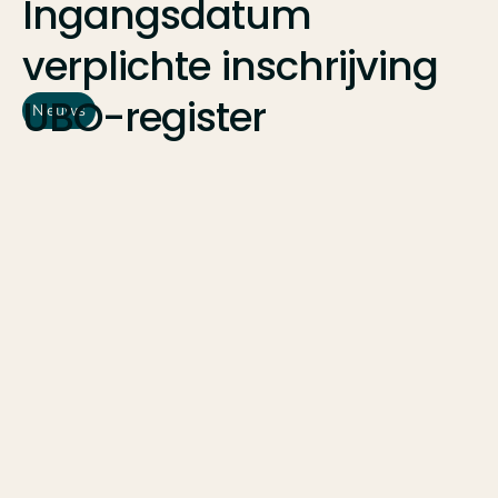
Ingangsdatum
verplichte
inschrijving
UBO-register
Nieuws