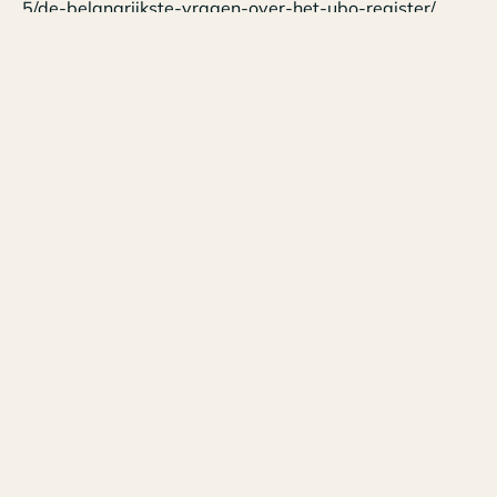
5/de-belangrijkste-vragen-over-het-ubo-register/
Tags
Nieuws
Datum