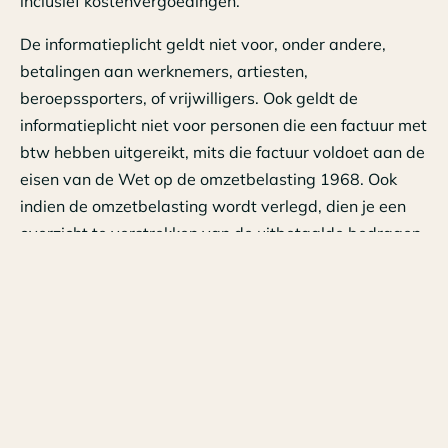
inclusief kostenvergoedingen.
De informatieplicht geldt niet voor, onder andere,
betalingen aan werknemers, artiesten,
beroepssporters, of vrijwilligers. Ook geldt de
informatieplicht niet voor personen die een factuur met
btw hebben uitgereikt, mits die factuur voldoet aan de
eisen van de Wet op de omzetbelasting 1968. Ook
indien de omzetbelasting wordt verlegd, dien je een
overzicht te verstrekken van de uitbetaalde bedragen.
Voor 2024 kun je de informatie aanleveren in de loop
van het jaar zelf, maar uiterlijk in januari 2025. Begin
tijdig met het in kaart brengen voor welke personen je
aan deze informatieplicht moet voldoen en ga na of je
over alle noodzakelijke gegevens (BSN) beschikt.
Klik voor meer informatie omtrent dit onderwerp
hier
.