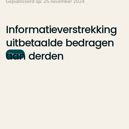
Gepubliceerd op:
25 november 2024
Informatieverstrekking
uitbetaalde
bedragen
aan
derden
Nieuws