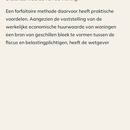
Een forfaitaire methode daarvoor heeft praktische
voordelen. Aangezien de vaststelling van de
werkelijke economische huurwaarde van woningen
een bron van geschillen bleek te vormen tussen de
fiscus en belastingplichtigen, heeft de wetgever
daarvoor dan ook in de loop der jaren, buiten het
verband van box 3, uiteenlopende forfaits
vastgesteld.
Ook zal een keuze gemaakt moeten worden of de
brutohuurwaarde van de woning bij de bepaling van
het als werkelijk rendement in aanmerking te nemen
voordeel dient te worden gecorrigeerd vanwege – kort
gezegd – het bestedingsaspect, en zo ja op welk
bedrag of percentage die correctie dan gesteld moet
worden.