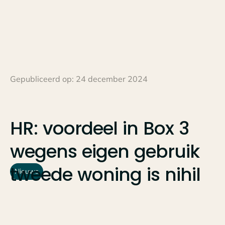
Gepubliceerd op:
24 december 2024
HR:
voordeel
in
Box
3
wegens
eigen
gebruik
tweede
woning
is
nihil
Nieuws