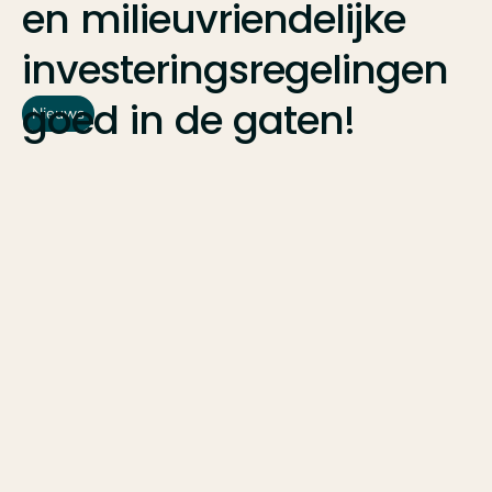
en
milieuvriendelijke
investeringsregelingen
goed
in
de
gaten!
Nieuws