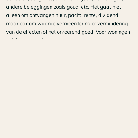
andere beleggingen zoals goud, etc. Het gaat niet
alleen om ontvangen huur, pacht, rente, dividend,
maar ook om waarde vermeerdering of vermindering
van de effecten of het onroerend goed. Voor woningen
zal dan aangesloten moeten worden met de woz-
waarde (wat is het verschil in waarde per 31
december en 1 januari van enig jaar) en voor overig
onroerend goed de waarde in het economische
verkeer. En dat het dan nog niet is gerealiseerd (lees:
verkocht) is daarbij niet relevant. En het gaat dan per
saldo om het totale rendement van alle bezittingen en
schulden in Box 3 van een jaar. Het zal niet altijd
meevallen dit goed in kaart te brengen en het bewijs
te verzamelen. Het is raadzaam altijd bonnen en
bescheiden te bewaren aangaande Box 3 bezittingen
en schulden.