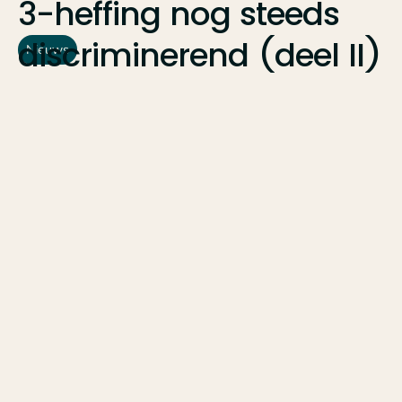
3-heffing
nog
steeds
discriminerend
(deel
II)
Nieuws