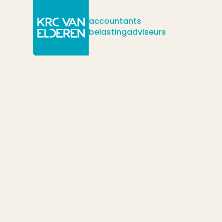
accountants
belastingadviseurs
/
/
/
Actueel
Nieuws
Hoe ziet het nieuwe pensioenstelsel eruit?