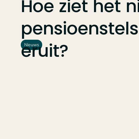
Hoe
ziet
het
n
pensioenstels
eruit?
Nieuws