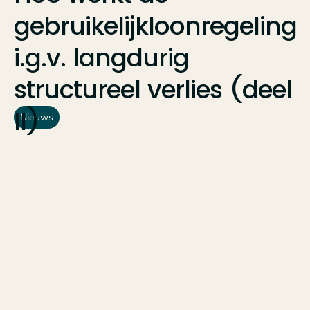
gebruikelijkloonregeling
i.g.v.
langdurig
structureel
verlies
(deel
II)
Nieuws