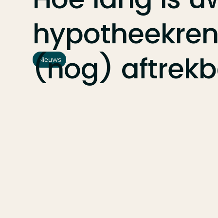
hypotheekren
(nog)
aftrek
Nieuws