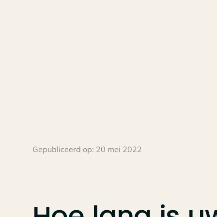
Gepubliceerd op:
20 mei 2022
Hoe
lang
is
u