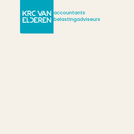
accountants
belastingadviseurs
/
/
/
Actueel
Nieuws
Hoe lang is uw hypotheekrente (nog) aftrek