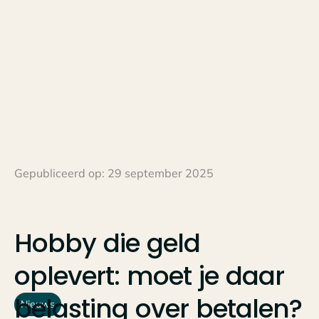
Gepubliceerd op:
29 september 2025
Hobby
die
geld
oplevert:
moet
je
daar
belasting
over
betalen?
Nieuws