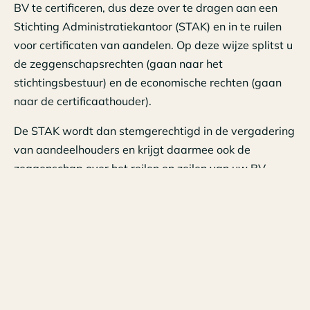
BV te certificeren, dus deze over te dragen aan een
Stichting Administratiekantoor (STAK) en in te ruilen
voor certificaten van aandelen. Op deze wijze splitst u
de zeggenschapsrechten (gaan naar het
stichtingsbestuur) en de economische rechten (gaan
naar de certificaathouder).
De STAK wordt dan stemgerechtigd in de vergadering
van aandeelhouders en krijgt daarmee ook de
zeggenschap over het reilen en zeilen van uw BV.
Natuurlijk bent u dan vooralsnog de bestuurder van
deze STAK. Maar wie wordt het als u er dan niet meer
bent ? Is dat een van uw kinderen, zijn dat alle
kinderen samen of is dat toch iemand anders waarin u
veel vertrouwen heeft en die het goede voor heeft met
u en uw kinderen.
Al met al belangrijk om eens bij stil te staan.