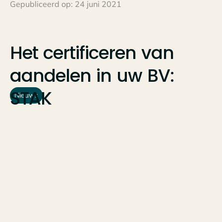
Gepubliceerd op:
24 juni 2021
Het
certificeren
van
aandelen
in
uw
BV:
STAK
Nieuws