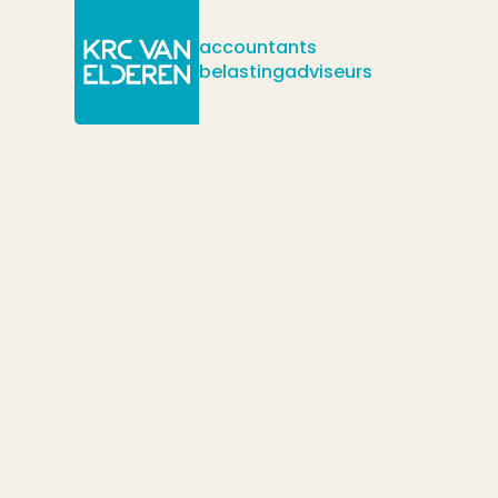
accountants
belastingadviseurs
/
/
/
Actueel
Nieuws
Het btw-identificatienummer komt eraan