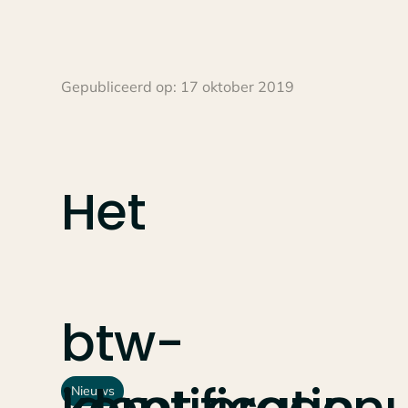
Gepubliceerd op:
17 oktober 2019
Het
btw-
Nieuws