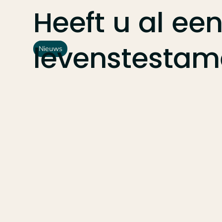
Heeft
u
al
ee
levenstestam
Nieuws