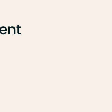
n
ent