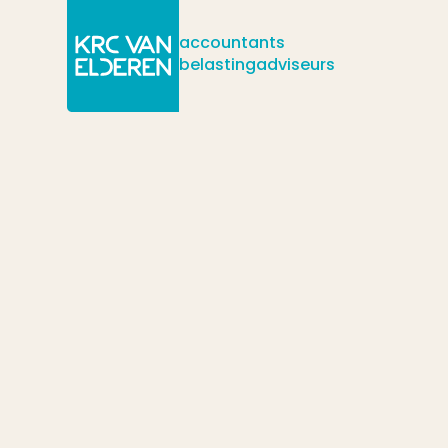
accountants
belastingadviseurs
/
/
/
Actueel
Nieuws
Heeft u al een levenstestament