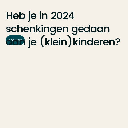
Heb
je
in
2024
schenkingen
gedaan
aan
je
(klein)kinderen?
Nieuws