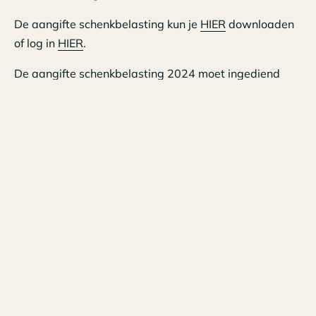
De aangifte schenkbelasting kun je
HIER
downloaden
of log in
HIER
.
De aangifte schenkbelasting 2024 moet ingediend
worden voor 1 maart 2025.
Heb je hierbij hulp nodig, neem dan tijdig contact op
met onze
fiscale afdeling