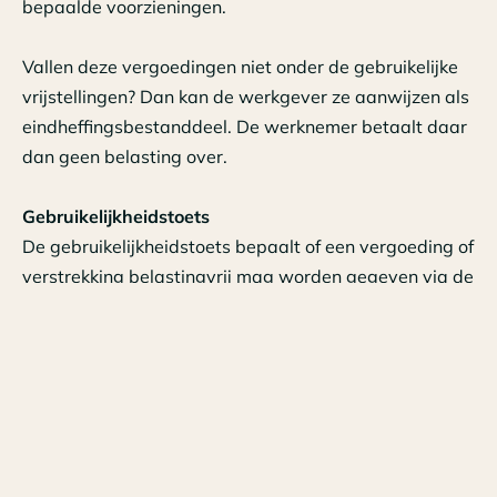
bepaalde voorzieningen.
Vallen deze vergoedingen niet onder de gebruikelijke
vrijstellingen? Dan kan de werkgever ze aanwijzen als
eindheffingsbestanddeel. De werknemer betaalt daar
dan geen belasting over.
Gebruikelijkheidstoets
De gebruikelijkheidstoets bepaalt of een vergoeding of
verstrekking belastingvrij mag worden gegeven via de
werkkostenregeling. Wil een werkgever een hogere
vergoeding aanwijzen als eindheffingsloon, dan moet
hij aantonen dat dit gebruikelijk is. Dat kan door te
verwijzen naar vergelijkbare situaties bij andere
werknemers of bedrijven.
Voorbeelden van de gebruikelijkheidstoets