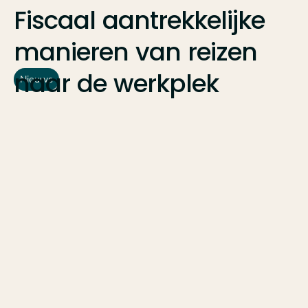
Fiscaal
aantrekkelijke
manieren
van
reizen
naar
de
werkplek
Nieuws