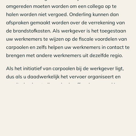
omgereden moeten worden om een collega op te
halen worden niet vergoed. Onderling kunnen dan
afspraken gemaakt worden over de verrekening van
de brandstofkosten. Als werkgever is het toegestaan
uw werknemers te wijzen op de fiscale voordelen van
carpoolen en zelfs helpen uw werknemers in contact te
brengen met andere werknemers uit dezelfde regio.
Als het initiatief van carpoolen bij de werkgever ligt,
dus als u daadwerkelijk het vervoer organiseert en
regelt, dan komt alleen de chauffeur in aanmerking
voor de onbelaste reiskostenvergoeding. In dit geval
mogen wel de omrijkilometers vergoed worden. De
meerijdende collega’s komen niet meer in aanmerking
voor een onbelaste reiskostenvergoeding, dus deze
aanpak vormt niet echt een oplossing voor de hoge
brandstofprijzen. Om het zo voordelig mogelijk te