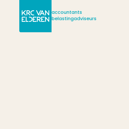
accountants
belastingadviseurs
/
/
/
Actueel
Nieuws
Extra eisen turboliquidatie