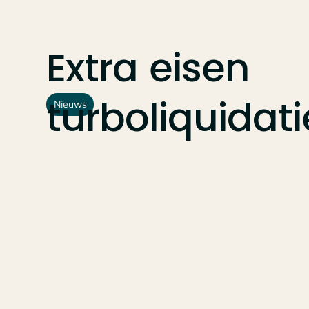
Extra
eisen
turboliquidati
Nieuws