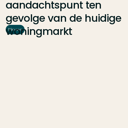
aandachtspunt
ten
gevolge
van
de
huidige
woningmarkt
Nieuws