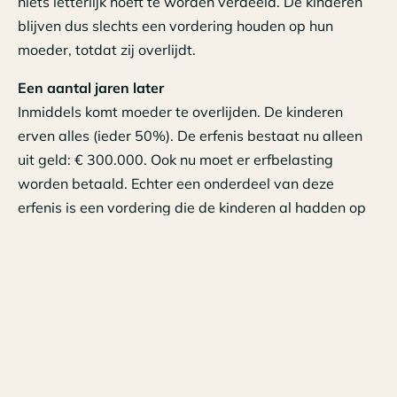
niets letterlijk hoeft te worden verdeeld. De kinderen
blijven dus slechts een vordering houden op hun
moeder, totdat zij overlijdt.
Een aantal jaren later
Inmiddels komt moeder te overlijden. De kinderen
erven alles (ieder 50%). De erfenis bestaat nu alleen
uit geld: € 300.000. Ook nu moet er erfbelasting
worden betaald. Echter een onderdeel van deze
erfenis is een vordering die de kinderen al hadden op
hun moeder. Daarover is in het verleden al
erfbelasting betaald; dat hoeft nu dus niet meer! Zie
hieronder een rekeningvoorbeeld.
Aandachtspunt
De waarde van de vordering is dus een belangrijk
onderdeel: het vermindert de te betalen erfbelasting
bij het overlijden van moeder. Bij het overlijden van