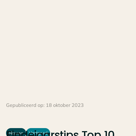
Gepubliceerd op:
18 oktober 2023
Eindejaarstips
Top
10
Nieuws
Vastgoed