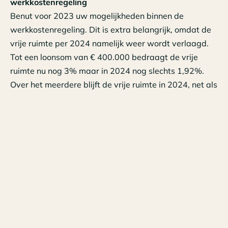
werkkostenregeling
Benut voor 2023 uw mogelijkheden binnen de
werkkostenregeling. Dit is extra belangrijk, omdat de
vrije ruimte per 2024 namelijk weer wordt verlaagd.
Tot een loonsom van € 400.000 bedraagt de vrije
ruimte nu nog 3% maar in 2024 nog slechts 1,92%.
Over het meerdere blijft de vrije ruimte in 2024, net als
in 2023, 1,18%. Beoordeel daarom uw nog resterende
vrije ruimte en bekijk of zaken die u in 2024 wilt
vergoeden of verstrekken mogelijk al in 2023 kunnen
worden vergoed dan wel verstrekt.
3. Rapportageplicht werkgebonden
personenmobiliteit voor grote werkgevers
Heeft u meer dan 100 werknemers? Dan bent u per 1
januari 2024 verplicht om de CO2-uitstoot van
reiskilometers van uw personeel bij te houden. Alle