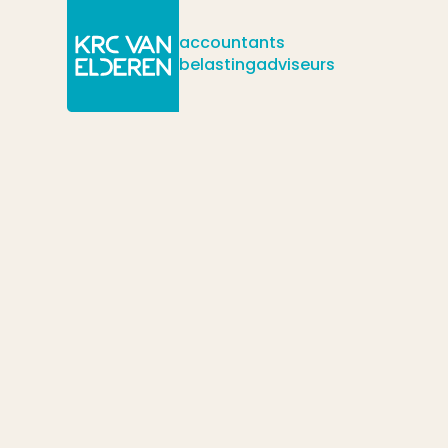
accountants
belastingadviseurs
/
/
/
Actueel
Nieuws
Eindafrekening NOW 1