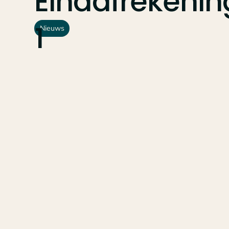
Eindafrekenin
1
Nieuws