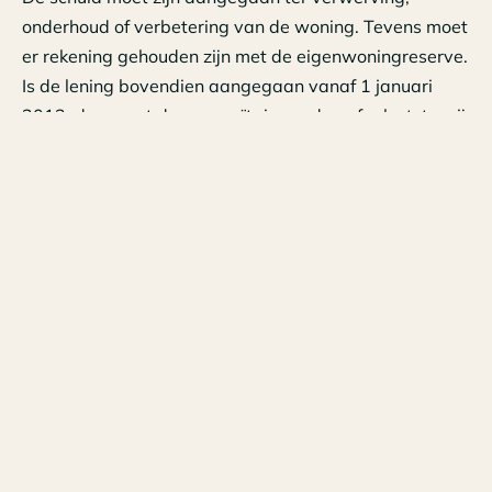
onderhoud of verbetering van de woning. Tevens moet
er rekening gehouden zijn met de eigenwoningreserve.
Is de lening bovendien aangegaan vanaf 1 januari
2013, dan moet deze annuïtair worden afgelost, tenzij
er sprake is van overgangsrecht, dus dat de lening
diende ter vervanging van een reeds bestaande
eigenwoninglening.
Toets 3
De rente moet verschuldigd zijn in ruil voor het
verstrekken van de lening zelf en mag dus niet zien op
andere rechten of verplichtingen. Heeft de rente dus
betrekking op die andere rechten of verplichtingen (=
renteopslag), dan is dat deel niet aftrekbaar. Een
voorbeeld van zo’n renteopslag is als is afgesproken
dat de lening altijd boetevrij afgelost kan worden en
dat is verdisconteerd in een hogere rente ter