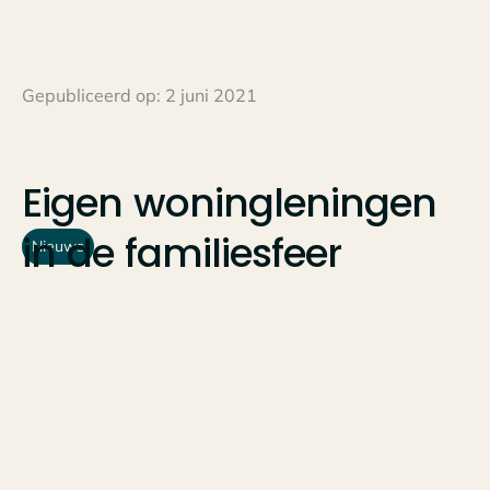
Gepubliceerd op:
2 juni 2021
Eigen
woningleningen
in
de
familiesfeer
Nieuws