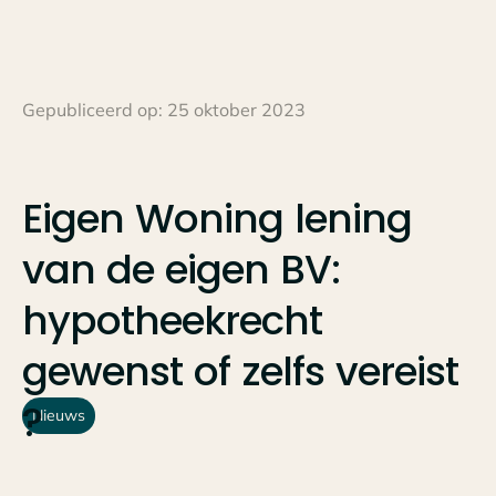
Gepubliceerd op:
25 oktober 2023
Eigen
Woning
lening
van
de
eigen
BV:
hypotheekrecht
gewenst
of
zelfs
vereist
?
Nieuws