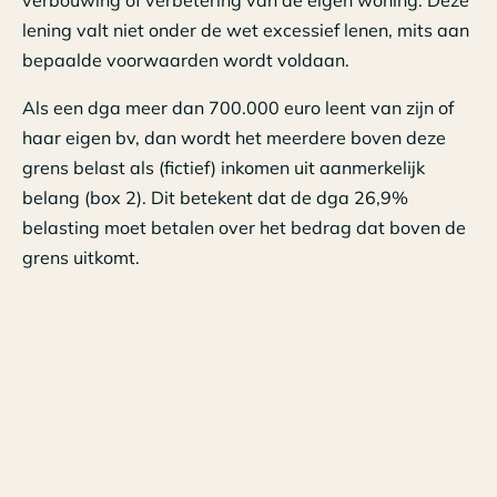
verbouwing of verbetering van de eigen woning. Deze
lening valt niet onder de wet excessief lenen, mits aan
bepaalde voorwaarden wordt voldaan.
Als een dga meer dan 700.000 euro leent van zijn of
haar eigen bv, dan wordt het meerdere boven deze
grens belast als (fictief) inkomen uit aanmerkelijk
belang (box 2). Dit betekent dat de dga 26,9%
belasting moet betalen over het bedrag dat boven de
grens uitkomt.
De wet excessief lenen heeft als doel om
belastingontwijking tegen te gaan en om de financiële
positie van bv's te versterken. De wet geldt voor alle
leningen die op of na 31 december 2023 bestaan
tussen een dga en zijn of haar eigen bv. Leningen die
voor die datum zijn afgesloten, moeten dus ook aan de
wet voldoen. Het is daarom verstandig om tijdig te