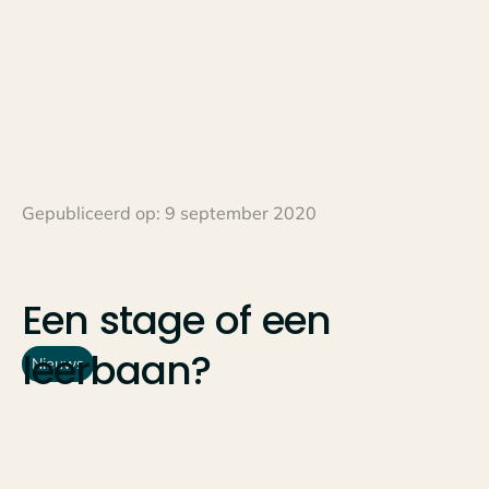
Gepubliceerd op:
9 september 2020
Een
stage
of
een
leerbaan?
Nieuws