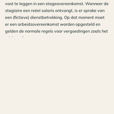
vast te leggen in een stageovereenkomst. Wanneer de
stagiaire een reëel salaris ontvangt, is er sprake van
een (fictieve) dienstbetrekking. Op dat moment moet
er een arbeidsovereenkomst worden opgesteld en
gelden de normale regels voor vergoedingen zoals het
minimumloon.
Leerbaan/leerwerkplek
Bij een leerbaan/leerwerkplek combineert de leerling
werken en leren. Meestal gaat de leerling in zo’n
situatie één of meerdere dagen per week naar school
en is de overige dagen van de werkweek voor u aan
het werk. De leerling is dan tijdelijk in dienst van de
organisatie en ontvangt daarom salaris. Bij aanvang
van de leerbaan leggen de leerling, de
onderwijsinstelling en de werkgever de afspraken vast
in een praktijkleerovereenkomst.