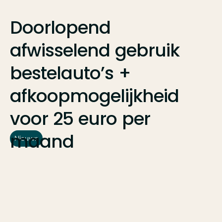
Doorlopend
afwisselend
gebruik
bestelauto’s
+
afkoopmogelijkheid
voor
25
euro
per
maand
Nieuws