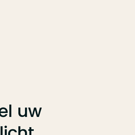
el
uw
licht