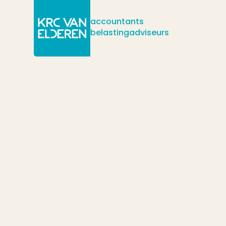
accountants
belastingadviseurs
/
/
/
Actueel
Nieuws
Dga: beoordeel uw verzekeringsplicht