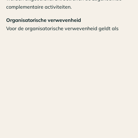
complementaire activiteiten.
Organisatorische verwevenheid
Voor de organisatorische verwevenheid geldt als
voorwaarde dat de betrokken vennootschappen onder
een gezamenlijke, als eenheid functionerende leiding
staan of de leiding van de ene vennootschap
ondergeschikt is aan de leiding van de andere
vennootschap.
Voordelen fiscale eenheid btw
Als sprake is van een fiscale eenheid btw kwalificeren
de onderlinge prestaties tussen de onderdelen van de
fiscale eenheid btw als zogenoemde interne prestaties
die buiten de btw-heffing vallen. Dit betekent dat over
de vergoeding voor deze interne prestaties binnen de
fiscale eenheid btw geen btw is verschuldigd. Dit is