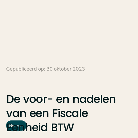
Gepubliceerd op:
30 oktober 2023
De
voor-
en
nadelen
van
een
Fiscale
Eenheid
BTW
Nieuws