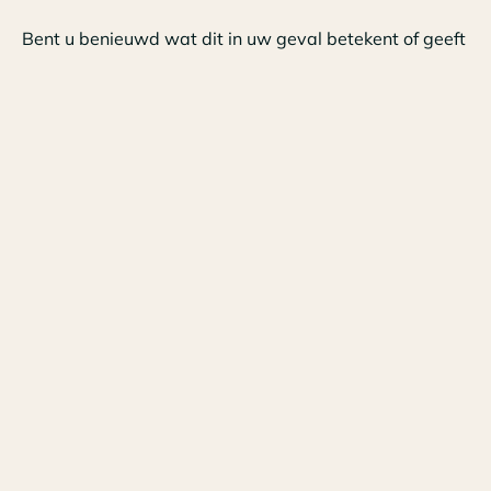
Bent u benieuwd wat dit in uw geval betekent of geeft
u vragen n.a.v. onze flyer, neem dan gerust
contact
met ons op
.
Tags
Nieuws