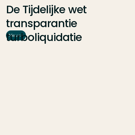
De
Tijdelijke
wet
transparantie
turboliquidatie
Nieuws