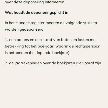
over deze deponering informeren.
Wat houdt de deponeringsplicht in
In het Handelsregister moeten de volgende stukken
worden gedeponeerd:
1. een balans en een staat van baten en lasten met
betrekking tot het boekjaar, waarin de rechtspersoon
is ontbonden (het lopende boekjaar);
2. de jaarrekeningen over de boekjaren die vooraf zijn
gegaan aan het boekjaar, waarin de rechtspersoon is
ontbonden, voor zover deze nog niet eerder zijn
gepubliceerd. Is het laatste boekjaar minder dan 12
maanden geleden geëindigd en is over dit boekjaar de
jaarrekening op het tijdstip van ontbinding nog niet
gepubliceerd, dan mag deze jaarrekening worden