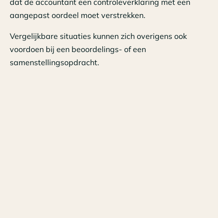
dat de accountant een controleverklaring met een
aangepast oordeel moet verstrekken.
Vergelijkbare situaties kunnen zich overigens ook
voordoen bij een beoordelings- of een
samenstellingsopdracht.
2. Gebeurtenissen na balansdatum voor
boekjareneindigend op 31 december 2019
Een groot aantal cliënten hebben hun boekjaar per 31
december 2019 afgesloten en zijn druk doende de
jaarrekening over 2019 op te maken.
Het is, mede gezien de actuele maatregelen in
Nederland, niet ondenkbaar dat ondernemingen als
gevolg van het coronavirus in financiële problemen
komen, hetgeen weer kan leiden tot mogelijke
continuïteitsissues. De gevolgen van het coronavirus