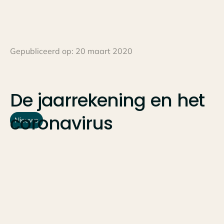
Gepubliceerd op:
20 maart 2020
De
jaarrekening
en
het
coronavirus
Nieuws