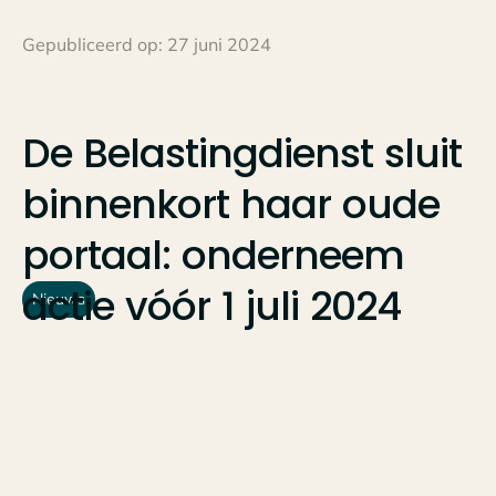
Gepubliceerd op:
27 juni 2024
De
Belastingdienst
sluit
binnenkort
haar
oude
portaal:
onderneem
actie
vóór
1
juli
2024
Nieuws