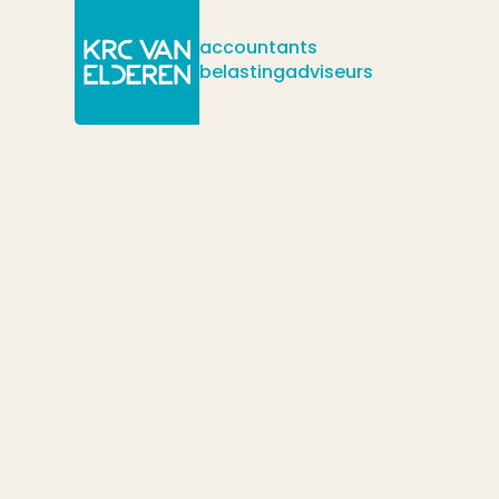
accountants
belastingadviseurs
/
/
/
Actueel
Nieuws
Corona-steunpakket voor banen en economie