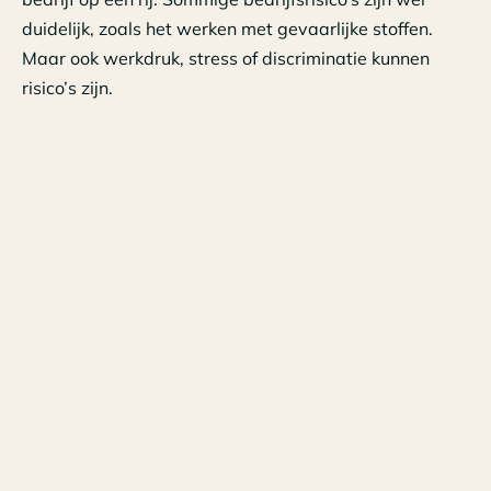
duidelijk, zoals het werken met gevaarlijke stoffen.
Maar ook werkdruk, stress of discriminatie kunnen
risico’s zijn.
Er zijn meerdere modellen beschikbaar om e.e.a. vast
te leggen al dan niet branchegericht. Mocht je hulp
nodig hebben, neem dan contact met ons op.
Tags