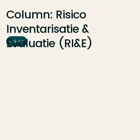
Column:
Risico
Inventarisatie
&
Evaluatie
(RI&E)
Column