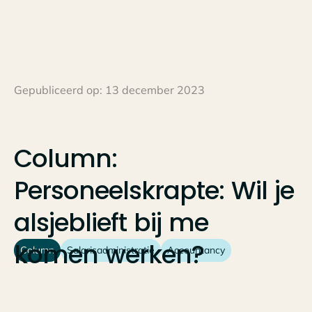
Gepubliceerd op:
13 december 2023
Column:
Personeelskrapte:
Wil
je
alsjeblieft
bij
me
komen
werken?
Column
Salarisadministratie
Accountancy