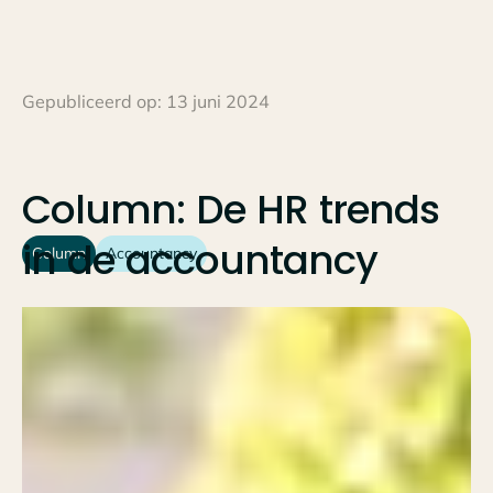
Gepubliceerd op:
13 juni 2024
Column:
De
HR
trends
in
de
accountancy
Column
Accountancy