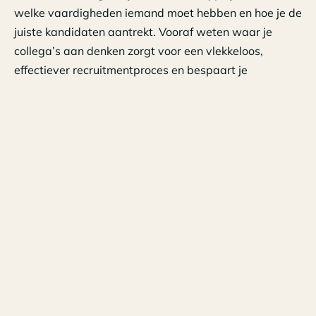
welke vaardigheden iemand moet hebben en hoe je de
juiste kandidaten aantrekt. Vooraf weten waar je
collega’s aan denken zorgt voor een vlekkeloos,
effectiever recruitmentproces en bespaart je
uiteindelijk tijd. Zorg vervolgens voor een persoonlijke,
eerlijke vacaturetekst en maak deze zichtbaar op
plekken waar je doelgroep actief is. Gebruiken ze vaak
Instagram of lezen ze wekelijks de huis-aan-huis
krant?
Het loont om het salaris te vermelden. Volgens recent
onderzoek van Indeed blijkt dat het vermelden van een
salarisindicatie in vacatures voor 45% meer
sollicitaties zorgt. Laat huidige medewerkers als
ambassadeur voor je organisatie fungeren. Waarom
werken zij graag bij jouw organisatie? Hier zetten we
zelf volop op in. We verzamelen quotes, houden