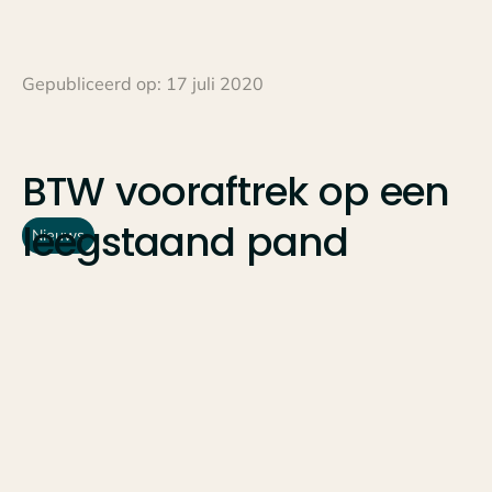
Gepubliceerd op:
17 juli 2020
BTW
vooraftrek
op
een
leegstaand
pand
Nieuws