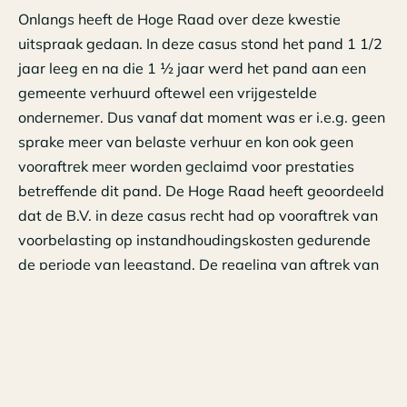
Onlangs heeft de Hoge Raad over deze kwestie
uitspraak gedaan. In deze casus stond het pand 1 1/2
jaar leeg en na die 1 ½ jaar werd het pand aan een
gemeente verhuurd oftewel een vrijgestelde
ondernemer. Dus vanaf dat moment was er i.e.g. geen
sprake meer van belaste verhuur en kon ook geen
vooraftrek meer worden geclaimd voor prestaties
betreffende dit pand. De Hoge Raad heeft geoordeeld
dat de B.V. in deze casus recht had op vooraftrek van
voorbelasting op instandhoudingskosten gedurende
de periode van leegstand. De regeling van aftrek van
voorbelasting heeft tot doel de ondernemer volledig te
ontlasten en daarin zou het niet passen de BTW
vooraftrek tijdens de periode van leegstand niet toe te
staan. Het betrof een kantoorgebouw en het kon dan
ook niet worden uitgesloten dat gekozen zou worden