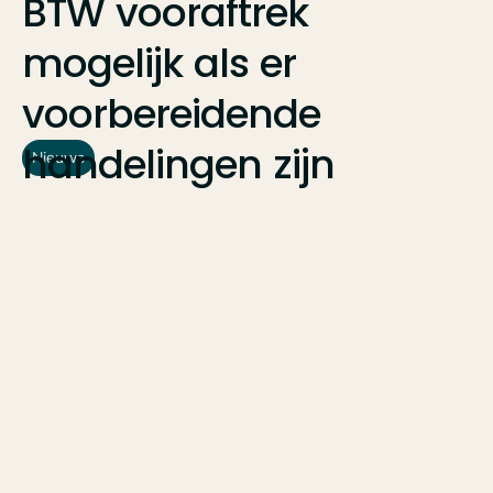
BTW
vooraftrek
mogelijk
als
er
voorbereidende
handelingen
zijn
Nieuws