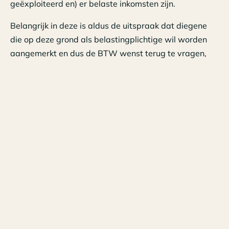
geëxploiteerd en) er belaste inkomsten zijn.
Belangrijk in deze is aldus de uitspraak dat diegene
die op deze grond als belastingplichtige wil worden
aangemerkt en dus de BTW wenst terug te vragen,
moet aantonen dat aan de voorwaarden is voldaan en
dat de objectieve wilsverklaring wordt ondersteund
door objectieve gegevens en die kunnen van geval tot
geval verschillen.